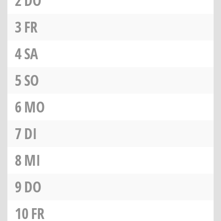
2
DO
3
FR
4
SA
5
SO
6
MO
7
DI
8
MI
9
DO
10
FR