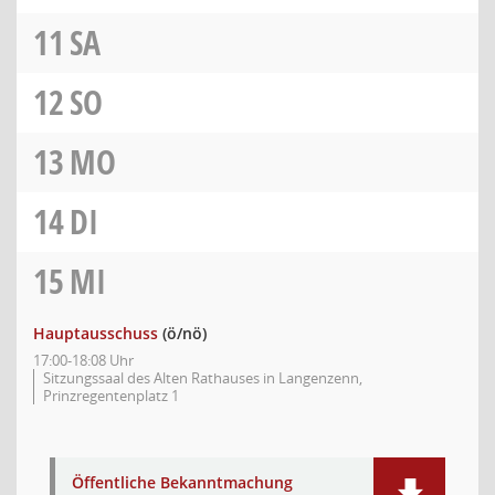
11
SA
12
SO
13
MO
14
DI
15
MI
Hauptausschuss
(ö/nö)
17:00-18:08 Uhr
Sitzungssaal des Alten Rathauses in Langenzenn,
Prinzregentenplatz 1
Öffentliche Bekanntmachung