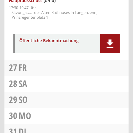
Hauptausschuss
(ö/nö)
17:30-19:47 Uhr
Sitzungssaal des Alten Rathauses in Langenzenn,
Prinzregentenplatz 1
Öffentliche Bekanntmachung
27
FR
28
SA
29
SO
30
MO
31
DI