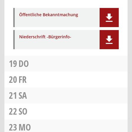
Öffentliche Bekanntmachung
Niederschrift -Bürgerinfo-
19
DO
20
FR
21
SA
22
SO
23
MO