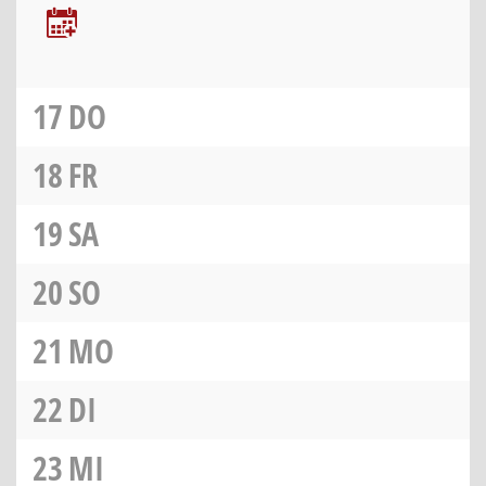
17
DO
18
FR
19
SA
20
SO
21
MO
22
DI
23
MI