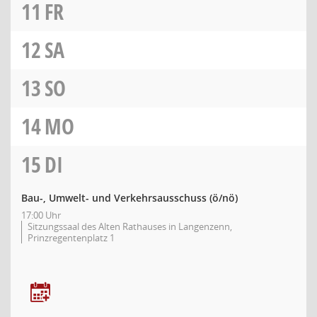
11
FR
12
SA
13
SO
14
MO
15
DI
Bau-, Umwelt- und Verkehrsausschuss
(ö/nö)
17:00 Uhr
Sitzungssaal des Alten Rathauses in Langenzenn,
Prinzregentenplatz 1