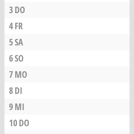
3
DO
4
FR
5
SA
6
SO
7
MO
8
DI
9
MI
10
DO