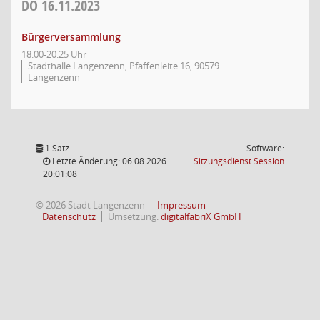
DO
16.11.2023
Bürgerversammlung
18:00-20:25 Uhr
Stadthalle Langenzenn, Pfaffenleite 16, 90579
Langenzenn
1 Satz
Software:
(Wird in
Letzte Änderung: 06.08.2026
Sitzungsdienst
Session
20:01:08
© 2026 Stadt Langenzenn
Impressum
Datenschutz
Umsetzung:
digitalfabriX GmbH