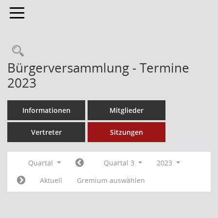
Toggle navigation
Bürgerversammlung - Termine
2023
Informationen
Mitglieder
Vertreter
Sitzungen
Quartal
Quartal 3
2023
Aktuell
Gremium auswählen